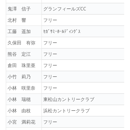
鬼澤 信子
グランフィールズCC
北村 響
フリー
工藤 遥加
ｾｶﾞｻﾐｰﾎｰﾙﾃﾞｨﾝｸﾞｽ
久保田 有弥
フリー
熊谷 定江
フリー
倉田 珠里亜
フリー
小竹 莉乃
フリー
小林 咲里奈
フリー
小林 瑞穂
東松山カントリークラブ
小林 由枝
浜松カントリークラブ
小宮 満莉花
フリー