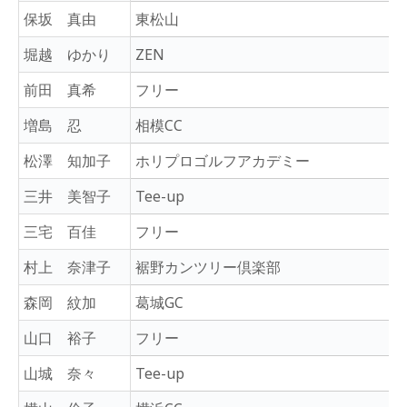
保坂 真由
東松山
堀越 ゆかり
ZEN
前田 真希
フリー
増島 忍
相模CC
松澤 知加子
ホリプロゴルフアカデミー
三井 美智子
Tee-up
三宅 百佳
フリー
村上 奈津子
裾野カンツリー倶楽部
森岡 紋加
葛城GC
山口 裕子
フリー
山城 奈々
Tee-up