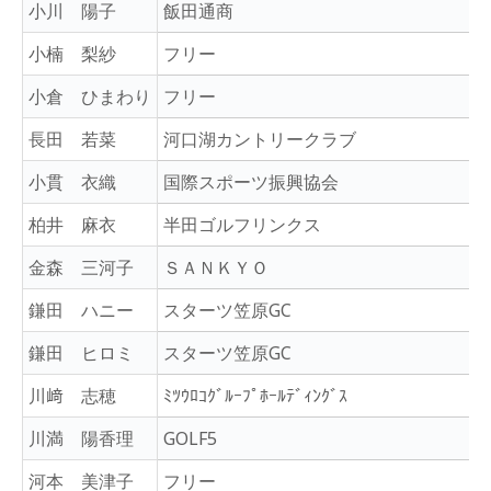
小川 陽子
飯田通商
小楠 梨紗
フリー
小倉 ひまわり
フリー
長田 若菜
河口湖カントリークラブ
小貫 衣織
国際スポーツ振興協会
柏井 麻衣
半田ゴルフリンクス
金森 三河子
ＳＡＮＫＹＯ
鎌田 ハニー
スターツ笠原GC
鎌田 ヒロミ
スターツ笠原GC
川﨑 志穂
ﾐﾂｳﾛｺｸﾞﾙｰﾌﾟﾎｰﾙﾃﾞｨﾝｸﾞｽ
川満 陽香理
GOLF5
河本 美津子
フリー