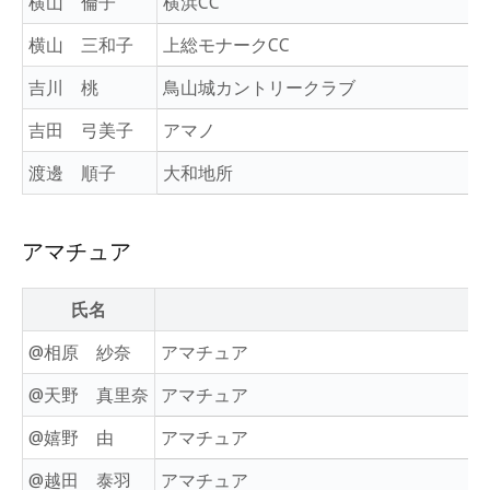
横山 倫子
横浜CC
横山 三和子
上総モナークCC
吉川 桃
鳥山城カントリークラブ
吉田 弓美子
アマノ
渡邊 順子
大和地所
アマチュア
氏名
@相原 紗奈
アマチュア
@天野 真里奈
アマチュア
@嬉野 由
アマチュア
@越田 泰羽
アマチュア