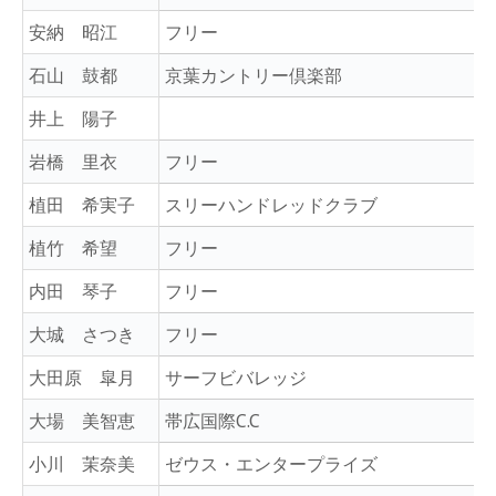
安納 昭江
フリー
石山 鼓都
京葉カントリー倶楽部
井上 陽子
岩橋 里衣
フリー
植田 希実子
スリーハンドレッドクラブ
植竹 希望
フリー
内田 琴子
フリー
大城 さつき
フリー
大田原 皐月
サーフビバレッジ
大場 美智恵
帯広国際C.C
小川 茉奈美
ゼウス・エンタープライズ