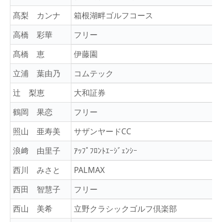
髙梨 カンナ
箱根湖畔ゴルフコース
高橋 彩華
フリー
髙橋 恵
伊藤園
立浦 葉由乃
コムテック
辻 梨恵
大和証券
鶴岡 果恋
フリー
照山 亜寿美
サザンヤードCC
浪﨑 由里子
ｱｯﾌﾟﾌﾛﾝﾄｴｰｼﾞｪﾝｼｰ
西川 みさと
PALMAX
西田 智慧子
フリー
西山 美希
立野クラシックゴルフ倶楽部