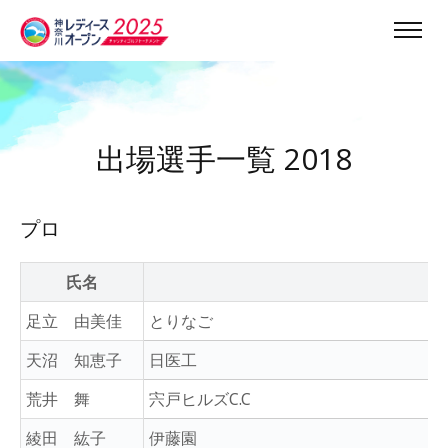
出場選手一覧 2018
プロ
氏名
足立 由美佳
とりなご
天沼 知恵子
日医工
荒井 舞
宍戸ヒルズC.C
綾田 紘子
伊藤園