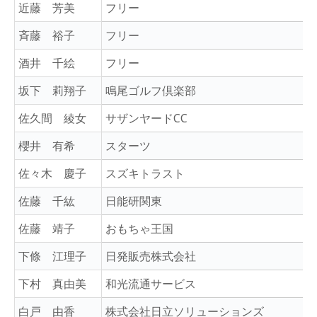
近藤 芳美
フリー
斉藤 裕子
フリー
酒井 千絵
フリー
坂下 莉翔子
鳴尾ゴルフ倶楽部
佐久間 綾女
サザンヤードCC
櫻井 有希
スターツ
佐々木 慶子
スズキトラスト
佐藤 千紘
日能研関東
佐藤 靖子
おもちゃ王国
下條 江理子
日発販売株式会社
下村 真由美
和光流通サービス
白戸 由香
株式会社日立ソリューションズ